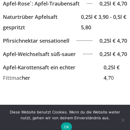
Apfel-Rose´: Apfel-Traubensaft
0,25l € 4,70
Naturtrüber Apfelsaft
0,25l € 3,90 - 0,5l €
gespritzt
5,80
Pfirsichnektar sensationell
0,25l € 4,70
Apfel-Weichselsaft süß-sauer
0,25l € 4,70
Apfel-Karottensaft ein echter
0,25l €
Fittmacher
4,70
Diese Website benutzt Cookies. Wenn du die Website weiter
nutzt, gehen wir von deinem Einverständnis aus.
© 2026 Jonathan und Sieglinde. All rights reserved.
OK