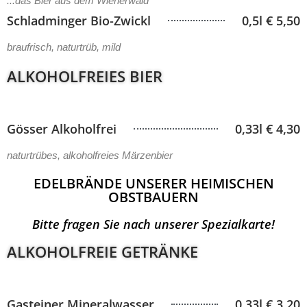
...das Bier aus dem Wienerwald
Schladminger Bio-Zwickl
0,5l € 5,50
braufrisch, naturtrüb, mild
ALKOHOLFREIES BIER
Gösser Alkoholfrei
0,33l € 4,30
naturtrübes, alkoholfreies Märzenbier
EDELBRÄNDE UNSERER HEIMISCHEN
OBSTBAUERN
Bitte fragen Sie nach unserer Spezialkarte!
ALKOHOLFREIE GETRÄNKE
Gasteiner Mineralwasser
0,33l € 3,20